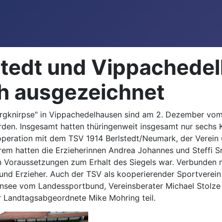
stedt und Vippachede
h ausgezeichnet
bergknirpse" in Vippachedelhausen sind am 2. Dezember vo
en. Insgesamt hatten thüringenweit insgesamt nur sechs K
peration mit dem TSV 1914 Berlstedt/Neumark, der Verein u
erem hatten die Erzieherinnen Andrea Johannes und Steffi
n Voraussetzungen zum Erhalt des Siegels war. Verbunden 
r und Erzieher. Auch der TSV als kooperierender Sportverei
nsee vom Landessportbund, Vereinsberater Michael Stolze
 Landtagsabgeordnete Mike Mohring teil.